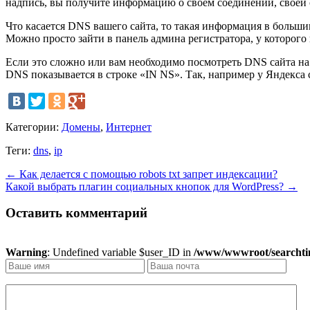
надпись, вы получите информацию о своем соединении, своей 
Что касается DNS вашего сайта, то такая информация в большин
Можно просто зайти в панель админа регистратора, у которого
Если это сложно или вам необходимо посмотреть DNS сайта на
DNS показывается в строке «IN NS». Так, например у Яндекса с
Категории:
Домены
,
Интернет
Теги:
dns
,
ip
←
Как делается с помощью robots txt запрет индексации?
Какой выбрать плагин социальных кнопок для WordPress?
→
Оставить комментарий
Warning
: Undefined variable $user_ID in
/www/wwwroot/searchtim