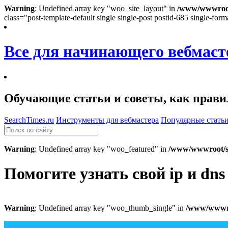
Warning
: Undefined array key "woo_site_layout" in
/www/wwwroot/
class="post-template-default single single-post postid-685 single-form
Все для начинающего вебмаст
Обучающие статьи и советы, как правил
SearchTimes.ru
Инструменты для вебмастера
Популярные стать
Warning
: Undefined array key "woo_featured" in
/www/wwwroot/se
Помогите узнать свой ip и dns
Warning
: Undefined array key "woo_thumb_single" in
/www/wwwroo