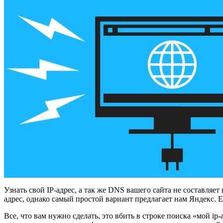
Узнать свой IP-адрес, а так же DNS вашего сайта не составляет
адрес, однако самый простой вариант предлагает нам Яндекс. Е
Все, что вам нужно сделать, это вбить в строке поиска «мой ip