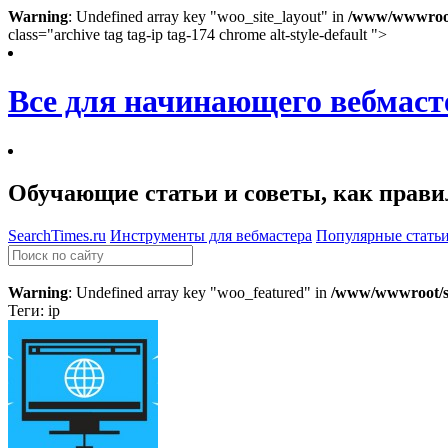
Warning
: Undefined array key "woo_site_layout" in
/www/wwwroot/
class="archive tag tag-ip tag-174 chrome alt-style-default ">
Все для начинающего вебмаст
Обучающие статьи и советы, как правил
SearchTimes.ru
Инструменты для вебмастера
Популярные стать
Warning
: Undefined array key "woo_featured" in
/www/wwwroot/se
Теги: ip