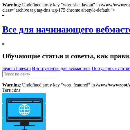
Warning
: Undefined array key "woo_site_layout" in
/www/wwwroot/
class="archive tag tag-dns tag-175 chrome alt-style-default ">
Все для начинающего вебмаст
Обучающие статьи и советы, как правил
SearchTimes.ru
Инструменты для вебмастера
Популярные стать
Warning
: Undefined array key "woo_featured" in
/www/wwwroot/se
Теги: dns