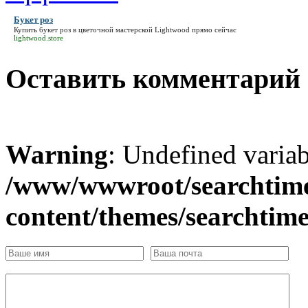
Букет роз
Купить
букет роз
в цветочной мастерской Lightwood прямо сейчас
lightwood.store
Оставить комментарий
Warning
: Undefined varia
/www/wwwroot/searchtime
content/themes/searchtim