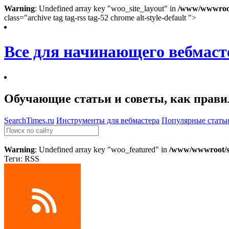
Warning
: Undefined array key "woo_site_layout" in
/www/wwwroot/
class="archive tag tag-rss tag-52 chrome alt-style-default ">
Все для начинающего вебмаст
Обучающие статьи и советы, как правил
SearchTimes.ru
Инструменты для вебмастера
Популярные стать
Warning
: Undefined array key "woo_featured" in
/www/wwwroot/se
Теги: RSS